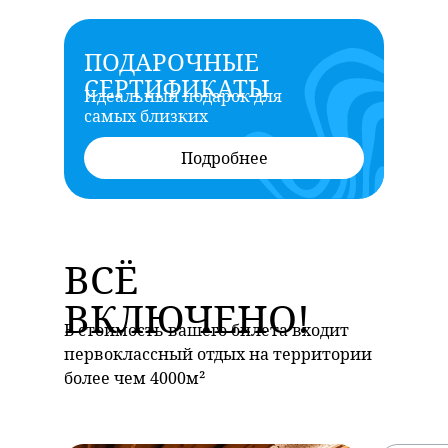
ПОДАРОЧНЫЕ
СЕРТИФИКАТЫ
Идеальный подарок для
самых близких
Подробнее
ВСЁ
ВКЛЮЧЕНО!
В стоимость вашего билета входит
первоклассный отдых на территории
более чем 4000м²