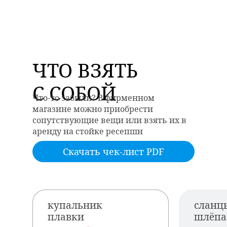
ЧТО ВЗЯТЬ
С СОБОЙ
Что-то забыли? В фирменном
магазине можно приобрести
сопутствующие вещи или взять их в
аренду на стойке ресепшн
Скачать чек-лист PDF
купальник
сланц
плавки
шлёп