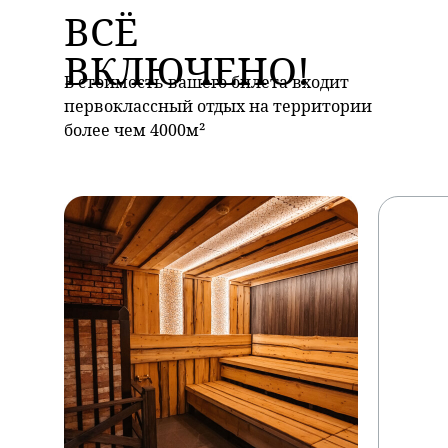
ВСЁ
ВКЛЮЧЕНО!
В стоимость вашего билета входит
первоклассный отдых на территории
более чем 4000м²