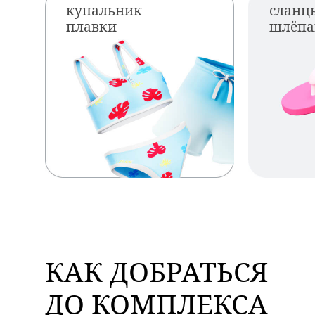
купальник
сланц
плавки
шлёп
КАК ДОБРАТЬСЯ
ДО КОМПЛЕКСА