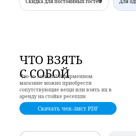
Скидка для постоянных гостей
Для од
ЧТО ВЗЯТЬ
С СОБОЙ
Что-то забыли? В фирменном
магазине можно приобрести
сопутствующие вещи или взять их в
аренду на стойке ресепшн
Скачать чек-лист PDF